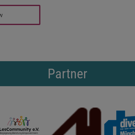
ew
Partner