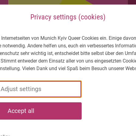
Privacy settings (cookies)
 Internetseiten von Munich Kyiv Queer Cookies ein. Einige davon
e notwendig. Andere helfen uns, euch ein verbessertes Informa
enschutz sehr wichtig ist, entscheidet bitte selbst über den Um
 Stimmt entweder dem Einsatz aller von uns eingesetzten Cooki
Einstellung. Vielen Dank und viel Spaß beim Besuch unserer Webs
Adjust settings
LGBTIQ* – What's
Who
What
Accept all
the situation?
we
we
are
do