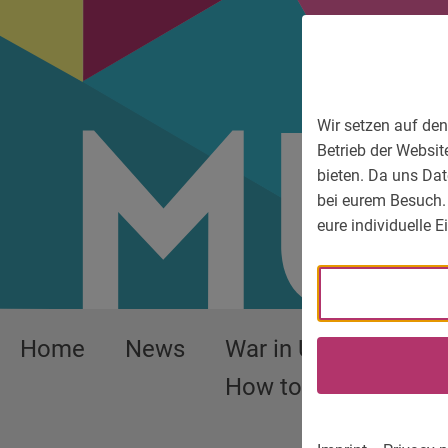
To main menu
To language menu
To search
To content
To service information
Wir setzen auf den
Betrieb der Websit
bieten. Da uns Dat
bei eurem Besuch.
eure individuelle 
Home
News
War in Ukraine –
How to help