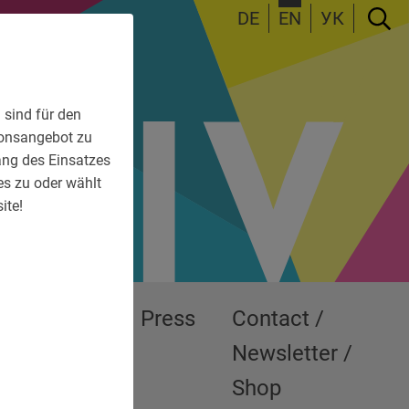
DE
EN
УК
 sind für den
tionsangebot zu
fang des Einsatzes
es zu oder wählt
ite!
Exhibitions
Press
Contact /
Newsletter /
Shop