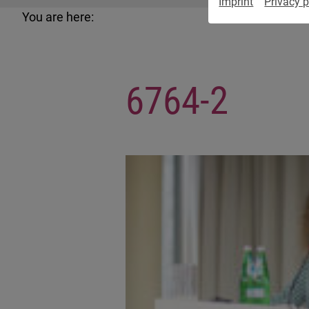
Imprint
Privacy p
You are here:
6764-2