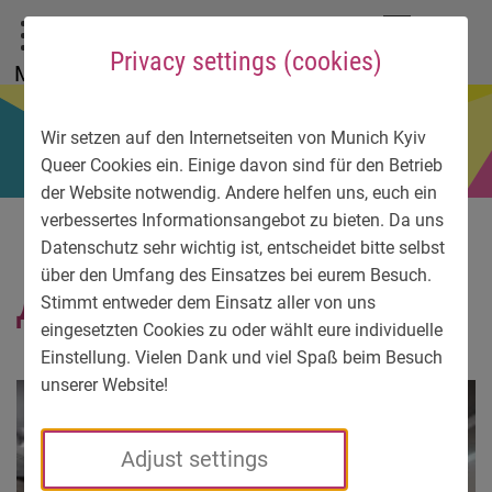
To main menu
To language menu
To search
To content
To service information
DE
EN
УК
Privacy settings (cookies)
Menu
Wir setzen auf den Internetseiten von Munich Kyiv
Queer Cookies ein. Einige davon sind für den Betrieb
der Website notwendig. Andere helfen uns, euch ein
verbessertes Informationsangebot zu bieten. Da uns
Datenschutz sehr wichtig ist, entscheidet bitte selbst
über den Umfang des Einsatzes bei eurem Besuch.
Д6
Stimmt entweder dem Einsatz aller von uns
eingesetzten Cookies zu oder wählt eure individuelle
Einstellung. Vielen Dank und viel Spaß beim Besuch
unserer Website!
Adjust settings