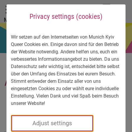
To main menu
To language menu
To search
To content
To service information
DE
EN
УК
Privacy settings (cookies)
Menu
Wir setzen auf den Internetseiten von Munich Kyiv
Queer Cookies ein. Einige davon sind für den Betrieb
der Website notwendig. Andere helfen uns, euch ein
verbessertes Informationsangebot zu bieten. Da uns
Datenschutz sehr wichtig ist, entscheidet bitte selbst
über den Umfang des Einsatzes bei eurem Besuch.
Alexander-Yankovskyi1-2
Stimmt entweder dem Einsatz aller von uns
eingesetzten Cookies zu oder wählt eure individuelle
Einstellung. Vielen Dank und viel Spaß beim Besuch
unserer Website!
Adjust settings