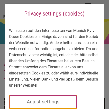
To main menu
To language menu
To search
To content
To service information
DE
EN
УК
Privacy settings (cookies)
Menu
Wir setzen auf den Internetseiten von Munich Kyiv
Queer Cookies ein. Einige davon sind für den Betrieb
der Website notwendig. Andere helfen uns, euch ein
verbessertes Informationsangebot zu bieten. Da uns
Datenschutz sehr wichtig ist, entscheidet bitte selbst
über den Umfang des Einsatzes bei eurem Besuch.
20150516_233419-
Stimmt entweder dem Einsatz aller von uns
eingesetzten Cookies zu oder wählt eure individuelle
1024×614-2
Einstellung. Vielen Dank und viel Spaß beim Besuch
unserer Website!
Adjust settings