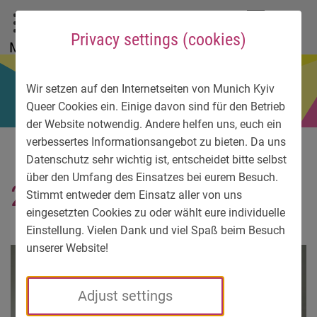
To main menu
To language menu
To search
To content
To service information
DE
EN
УК
Privacy settings (cookies)
Menu
Wir setzen auf den Internetseiten von Munich Kyiv
Queer Cookies ein. Einige davon sind für den Betrieb
der Website notwendig. Andere helfen uns, euch ein
verbessertes Informationsangebot zu bieten. Da uns
Datenschutz sehr wichtig ist, entscheidet bitte selbst
über den Umfang des Einsatzes bei eurem Besuch.
20150518_135830-1
Stimmt entweder dem Einsatz aller von uns
eingesetzten Cookies zu oder wählt eure individuelle
Einstellung. Vielen Dank und viel Spaß beim Besuch
unserer Website!
Adjust settings