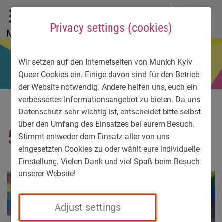
To main menu
To language menu
To search
To content
To service information
DE
EN
УК
Privacy settings (cookies)
Menu
Wir setzen auf den Internetseiten von Munich Kyiv
Queer Cookies ein. Einige davon sind für den Betrieb
der Website notwendig. Andere helfen uns, euch ein
verbessertes Informationsangebot zu bieten. Da uns
Datenschutz sehr wichtig ist, entscheidet bitte selbst
über den Umfang des Einsatzes bei eurem Besuch.
5551-1
Stimmt entweder dem Einsatz aller von uns
eingesetzten Cookies zu oder wählt eure individuelle
Einstellung. Vielen Dank und viel Spaß beim Besuch
unserer Website!
Adjust settings