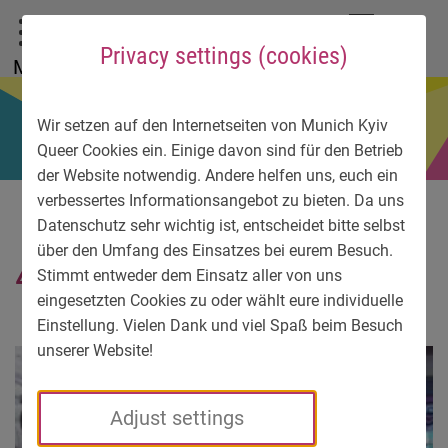
To main menu
To language menu
To search
To content
To service information
DE
EN
УК
Privacy settings (cookies)
Menu
Wir setzen auf den Internetseiten von Munich Kyiv
Queer Cookies ein. Einige davon sind für den Betrieb
der Website notwendig. Andere helfen uns, euch ein
verbessertes Informationsangebot zu bieten. Da uns
Datenschutz sehr wichtig ist, entscheidet bitte selbst
über den Umfang des Einsatzes bei eurem Besuch.
4553-3
Stimmt entweder dem Einsatz aller von uns
eingesetzten Cookies zu oder wählt eure individuelle
Einstellung. Vielen Dank und viel Spaß beim Besuch
unserer Website!
Adjust settings