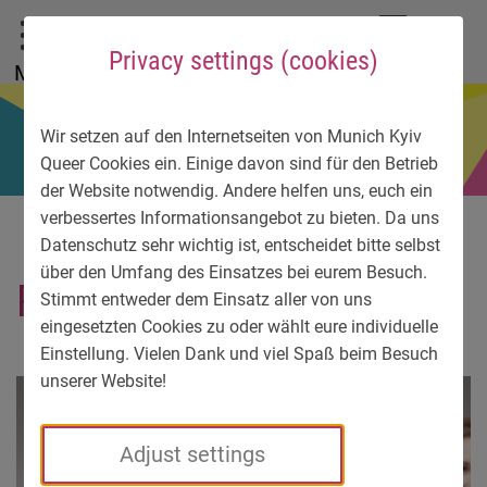
To main menu
To language menu
To search
To content
To service information
DE
EN
УК
Privacy settings (cookies)
Menu
Wir setzen auf den Internetseiten von Munich Kyiv
Queer Cookies ein. Einige davon sind für den Betrieb
der Website notwendig. Andere helfen uns, euch ein
verbessertes Informationsangebot zu bieten. Da uns
Datenschutz sehr wichtig ist, entscheidet bitte selbst
über den Umfang des Einsatzes bei eurem Besuch.
Rechts-Radikal
Stimmt entweder dem Einsatz aller von uns
eingesetzten Cookies zu oder wählt eure individuelle
Einstellung. Vielen Dank und viel Spaß beim Besuch
unserer Website!
Adjust settings