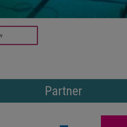
ew
Partner