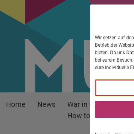
To main menu
To language menu
To search
To content
To service information
Wir setzen auf den
Betrieb der Websit
bieten. Da uns Dat
bei eurem Besuch.
eure individuelle 
Home
News
War in Ukraine –
How to help