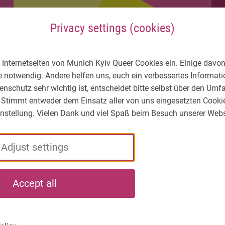
Privacy settings (cookies)
 Internetseiten von Munich Kyiv Queer Cookies ein. Einige davon
e notwendig. Andere helfen uns, euch ein verbessertes Informa
enschutz sehr wichtig ist, entscheidet bitte selbst über den Um
 Stimmt entweder dem Einsatz aller von uns eingesetzten Cooki
Einstellung. Vielen Dank und viel Spaß beim Besuch unserer Webs
Adjust settings
LGBTIQ* – What's
Who
What
Accept all
the situation?
we
we
are
do