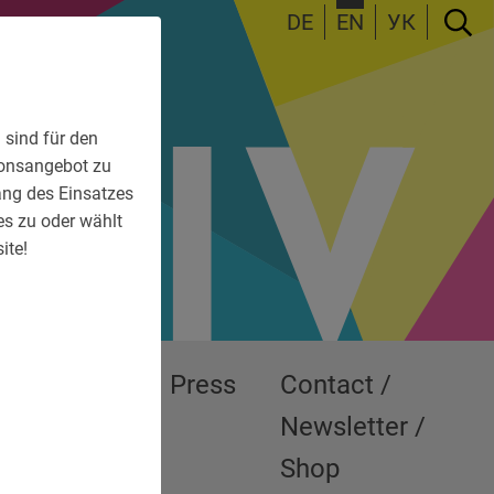
DE
EN
УК
 sind für den
tionsangebot zu
fang des Einsatzes
es zu oder wählt
ite!
Exhibitions
Press
Contact /
Newsletter /
Shop