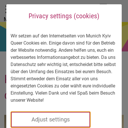
To main menu
To language menu
To search
To content
To service information
DE
EN
УК
Privacy settings (cookies)
Menu
Wir setzen auf den Internetseiten von Munich Kyiv
Queer Cookies ein. Einige davon sind für den Betrieb
der Website notwendig. Andere helfen uns, euch ein
verbessertes Informationsangebot zu bieten. Da uns
Datenschutz sehr wichtig ist, entscheidet bitte selbst
über den Umfang des Einsatzes bei eurem Besuch.
Konstantin_M._im_Worksh
Stimmt entweder dem Einsatz aller von uns
eingesetzten Cookies zu oder wählt eure individuelle
op_Web
Einstellung. Vielen Dank und viel Spaß beim Besuch
unserer Website!
Adjust settings