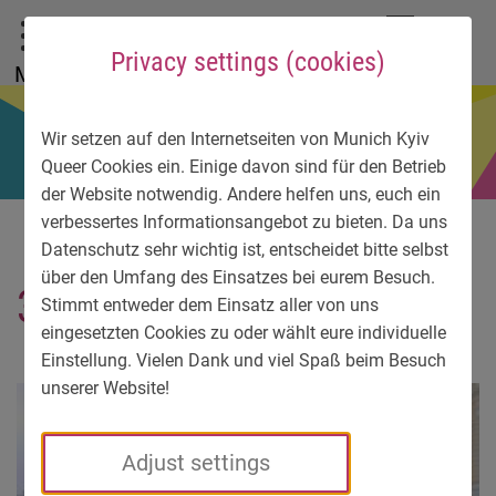
To main menu
To language menu
To search
To content
To service information
DE
EN
УК
Privacy settings (cookies)
Menu
Wir setzen auf den Internetseiten von Munich Kyiv
Queer Cookies ein. Einige davon sind für den Betrieb
der Website notwendig. Andere helfen uns, euch ein
verbessertes Informationsangebot zu bieten. Da uns
Datenschutz sehr wichtig ist, entscheidet bitte selbst
über den Umfang des Einsatzes bei eurem Besuch.
3649-8
Stimmt entweder dem Einsatz aller von uns
eingesetzten Cookies zu oder wählt eure individuelle
Einstellung. Vielen Dank und viel Spaß beim Besuch
unserer Website!
Adjust settings