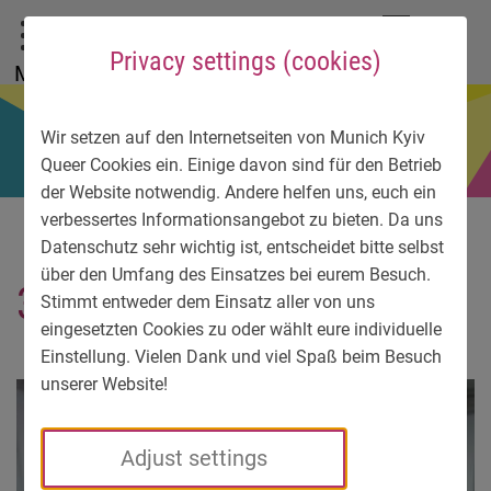
To main menu
To language menu
To search
To content
To service information
DE
EN
УК
Privacy settings (cookies)
Menu
Wir setzen auf den Internetseiten von Munich Kyiv
Queer Cookies ein. Einige davon sind für den Betrieb
der Website notwendig. Andere helfen uns, euch ein
verbessertes Informationsangebot zu bieten. Da uns
Datenschutz sehr wichtig ist, entscheidet bitte selbst
über den Umfang des Einsatzes bei eurem Besuch.
3568-3
Stimmt entweder dem Einsatz aller von uns
eingesetzten Cookies zu oder wählt eure individuelle
Einstellung. Vielen Dank und viel Spaß beim Besuch
unserer Website!
Adjust settings