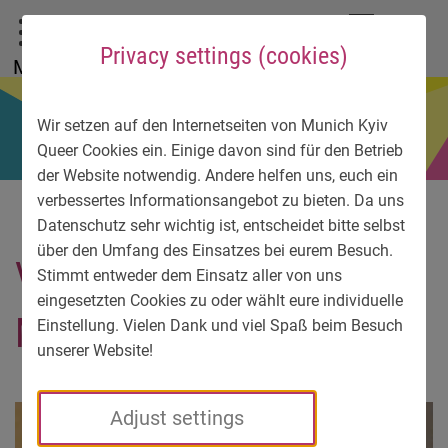
To main menu
To language menu
To search
To content
To service information
DE
EN
УК
Privacy settings (cookies)
Menu
Wir setzen auf den Internetseiten von Munich Kyiv
Queer Cookies ein. Einige davon sind für den Betrieb
der Website notwendig. Andere helfen uns, euch ein
verbessertes Informationsangebot zu bieten. Da uns
Datenschutz sehr wichtig ist, entscheidet bitte selbst
über den Umfang des Einsatzes bei eurem Besuch.
Volodymyr und Uwe. Foto:
Stimmt entweder dem Einsatz aller von uns
eingesetzten Cookies zu oder wählt eure individuelle
MKQ
Einstellung. Vielen Dank und viel Spaß beim Besuch
unserer Website!
Adjust settings