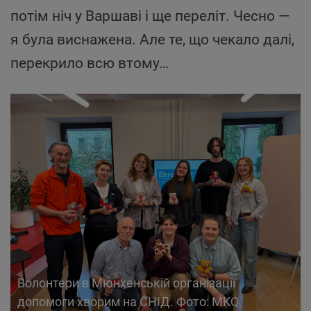
потім ніч у Варшаві і ще переліт. Чесно —
я була виснажена. Але те, що чекало далі,
перекрило всю втому…
Волонтери в Мюнхенській організації
допомоги хворим на СНІД. Фото: MKQ