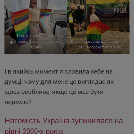
Настя з веселковим
прапором. Фото: з особистого
Настя на прайді в Антверпені.
архіву
Фото: з особистого архіву
І в якийсь момент я зловила себе на
думці: чому для мене це виглядає як
щось особливе, якщо це має бути
нормою?
Натомість Україна зупинилася на
рівні 2000-х років