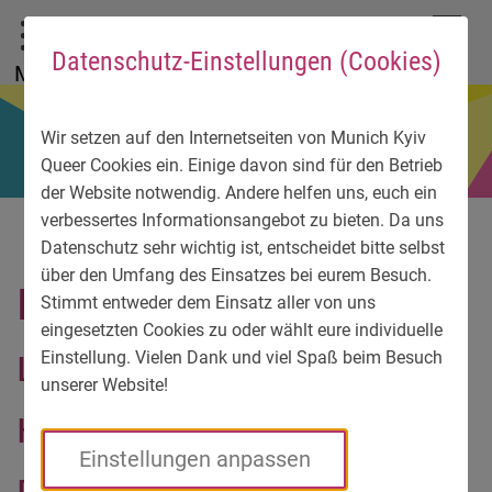
До головного меню
Zum Sprachmenü
Zur Suche
Перейти до вмісту
Zu den Service-Informationen
DE
EN
УК
Datenschutz-Einstellungen (Cookies)
Menü
Wir setzen auf den Internetseiten von Munich Kyiv
Queer Cookies ein. Einige davon sind für den Betrieb
der Website notwendig. Andere helfen uns, euch ein
verbessertes Informationsangebot zu bieten. Da uns
Datenschutz sehr wichtig ist, entscheidet bitte selbst
über den Umfang des Einsatzes bei eurem Besuch.
Настя: «Чому для того,
Stimmt entweder dem Einsatz aller von uns
eingesetzten Cookies zu oder wählt eure individuelle
щоб відчути себе
Einstellung. Vielen Dank und viel Spaß beim Besuch
unserer Website!
нормальною, мені
Einstellungen anpassen
потрібно було виїхати