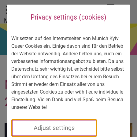
To main menu
To language menu
To search
To content
To service information
DE
EN
УК
Privacy settings (cookies)
Menu
Wir setzen auf den Internetseiten von Munich Kyiv
Queer Cookies ein. Einige davon sind für den Betrieb
der Website notwendig. Andere helfen uns, euch ein
verbessertes Informationsangebot zu bieten. Da uns
Datenschutz sehr wichtig ist, entscheidet bitte selbst
über den Umfang des Einsatzes bei eurem Besuch.
Munich Kyiv Extravaganza
Stimmt entweder dem Einsatz aller von uns
eingesetzten Cookies zu oder wählt eure individuelle
2026
Einstellung. Vielen Dank und viel Spaß beim Besuch
unserer Website!
Adjust settings