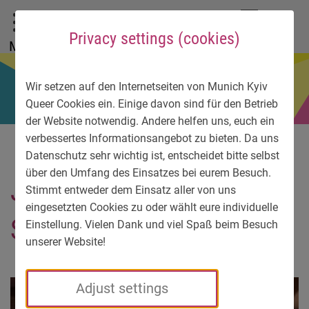
To main menu
To language menu
To search
To content
To service information
DE
EN
УК
Privacy settings (cookies)
Menu
Wir setzen auf den Internetseiten von Munich Kyiv
Queer Cookies ein. Einige davon sind für den Betrieb
der Website notwendig. Andere helfen uns, euch ein
verbessertes Informationsangebot zu bieten. Da uns
Datenschutz sehr wichtig ist, entscheidet bitte selbst
über den Umfang des Einsatzes bei eurem Besuch.
Jongleur Markian
Stimmt entweder dem Einsatz aller von uns
eingesetzten Cookies zu oder wählt eure individuelle
Strotsiak
Einstellung. Vielen Dank und viel Spaß beim Besuch
unserer Website!
Adjust settings