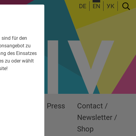
DE
EN
УК
 sind für den
tionsangebot zu
fang des Einsatzes
es zu oder wählt
ite!
Exhibitions
Press
Contact /
Newsletter /
Shop