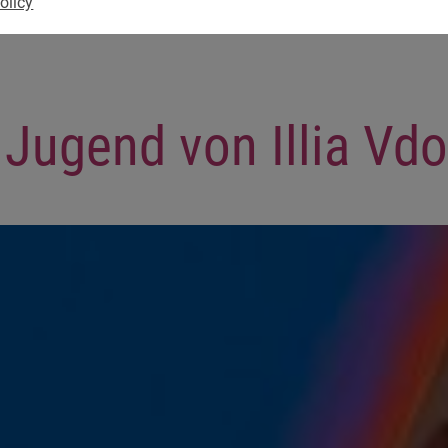
olicy
Jugend von Illia Vdo