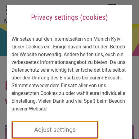
To main menu
To language menu
To search
To content
To service information
DE
EN
УК
Privacy settings (cookies)
Menu
Wir setzen auf den Internetseiten von Munich Kyiv
Queer Cookies ein. Einige davon sind für den Betrieb
der Website notwendig. Andere helfen uns, euch ein
verbessertes Informationsangebot zu bieten. Da uns
Datenschutz sehr wichtig ist, entscheidet bitte selbst
über den Umfang des Einsatzes bei eurem Besuch.
Randy Karma. Foto:
Stimmt entweder dem Einsatz aller von uns
eingesetzten Cookies zu oder wählt eure individuelle
Verena Gremmer
Einstellung. Vielen Dank und viel Spaß beim Besuch
unserer Website!
Adjust settings