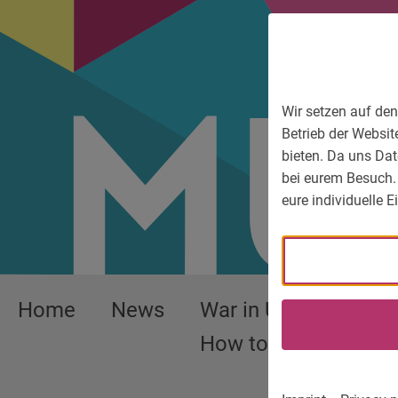
To main menu
To language menu
To search
To content
To service information
Wir setzen auf den
Betrieb der Websit
bieten. Da uns Dat
bei eurem Besuch.
eure individuelle 
Home
News
War in Ukraine –
How to help