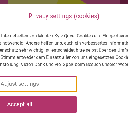
Privacy settings (cookies)
 Internetseiten von Munich Kyiv Queer Cookies ein. Einige davon
e notwendig. Andere helfen uns, euch ein verbessertes Informa
enschutz sehr wichtig ist, entscheidet bitte selbst über den Um
 Stimmt entweder dem Einsatz aller von uns eingesetzten Cooki
Einstellung. Vielen Dank und viel Spaß beim Besuch unserer Webs
Adjust settings
LGBTIQ* – What's
Who
What
Accept all
the situation?
we
we
are
do