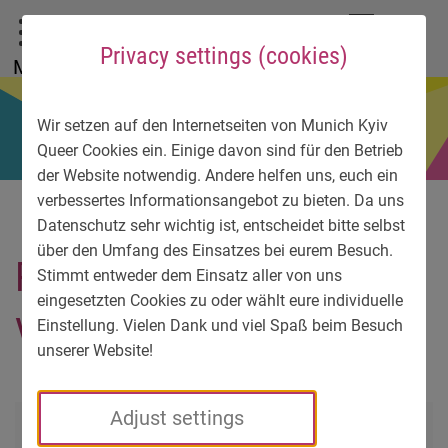
To main menu
To language menu
To search
To content
To service information
DE
EN
УК
Privacy settings (cookies)
Menu
Wir setzen auf den Internetseiten von Munich Kyiv
Queer Cookies ein. Einige davon sind für den Betrieb
der Website notwendig. Andere helfen uns, euch ein
verbessertes Informationsangebot zu bieten. Da uns
Datenschutz sehr wichtig ist, entscheidet bitte selbst
über den Umfang des Einsatzes bei eurem Besuch.
Ruby Tuesday. Foto
Stimmt entweder dem Einsatz aller von uns
eingesetzten Cookies zu oder wählt eure individuelle
Verena Gremmer
Einstellung. Vielen Dank und viel Spaß beim Besuch
unserer Website!
Adjust settings