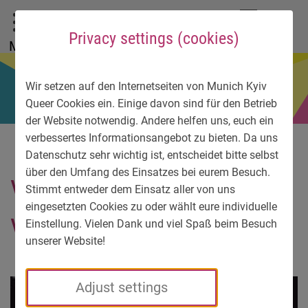
To main menu
To language menu
To search
To content
To service information
DE
EN
УК
Privacy settings (cookies)
Menu
Wir setzen auf den Internetseiten von Munich Kyiv
Queer Cookies ein. Einige davon sind für den Betrieb
der Website notwendig. Andere helfen uns, euch ein
verbessertes Informationsangebot zu bieten. Da uns
Datenschutz sehr wichtig ist, entscheidet bitte selbst
über den Umfang des Einsatzes bei eurem Besuch.
Vicky Voyage by Nadine
Stimmt entweder dem Einsatz aller von uns
eingesetzten Cookies zu oder wählt eure individuelle
Vaders
Einstellung. Vielen Dank und viel Spaß beim Besuch
unserer Website!
Adjust settings