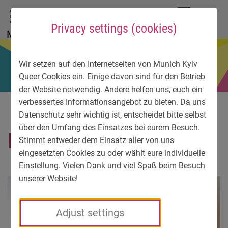
To main menu
To language menu
To search
To content
To service information
DE
EN
УК
Privacy settings (cookies)
Menu
Wir setzen auf den Internetseiten von Munich Kyiv
Queer Cookies ein. Einige davon sind für den Betrieb
der Website notwendig. Andere helfen uns, euch ein
verbessertes Informationsangebot zu bieten. Da uns
Datenschutz sehr wichtig ist, entscheidet bitte selbst
über den Umfang des Einsatzes bei eurem Besuch.
Bee Quing by Evelynskki 3
Stimmt entweder dem Einsatz aller von uns
eingesetzten Cookies zu oder wählt eure individuelle
Einstellung. Vielen Dank und viel Spaß beim Besuch
unserer Website!
Adjust settings