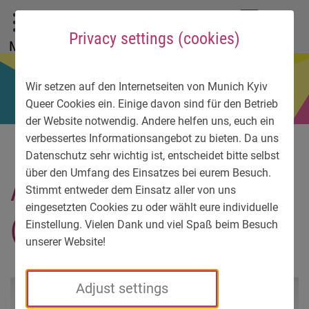
To main menu
To language menu
To search
To content
To service information
DE
EN
УК
Privacy settings (cookies)
Menu
Wir setzen auf den Internetseiten von Munich Kyiv
Queer Cookies ein. Einige davon sind für den Betrieb
der Website notwendig. Andere helfen uns, euch ein
verbessertes Informationsangebot zu bieten. Da uns
Datenschutz sehr wichtig ist, entscheidet bitte selbst
über den Umfang des Einsatzes bei eurem Besuch.
Anne Coesrmeier
Stimmt entweder dem Einsatz aller von uns
eingesetzten Cookies zu oder wählt eure individuelle
(ac_photography_art)
Einstellung. Vielen Dank und viel Spaß beim Besuch
unserer Website!
Adjust settings