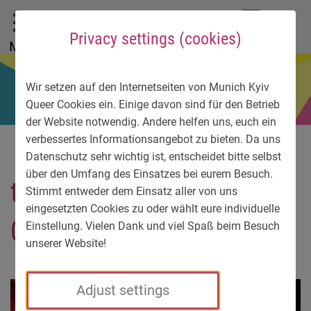
To main menu
To language menu
To search
To content
To service information
DE
EN
УК
Privacy settings (cookies)
Menu
Wir setzen auf den Internetseiten von Munich Kyiv
Queer Cookies ein. Einige davon sind für den Betrieb
der Website notwendig. Andere helfen uns, euch ein
verbessertes Informationsangebot zu bieten. Da uns
Datenschutz sehr wichtig ist, entscheidet bitte selbst
über den Umfang des Einsatzes bei eurem Besuch.
trwl_muc_080913_FLBM_
Stimmt entweder dem Einsatz aller von uns
eingesetzten Cookies zu oder wählt eure individuelle
031
Einstellung. Vielen Dank und viel Spaß beim Besuch
unserer Website!
Adjust settings