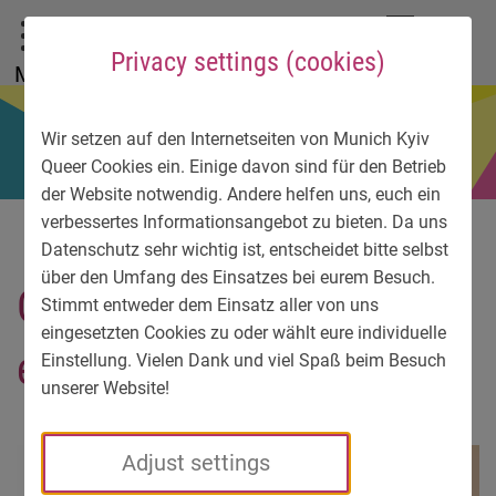
To main menu
To language menu
To search
To content
To service information
DE
EN
УК
Privacy settings (cookies)
Menu
Wir setzen auf den Internetseiten von Munich Kyiv
Queer Cookies ein. Einige davon sind für den Betrieb
der Website notwendig. Andere helfen uns, euch ein
verbessertes Informationsangebot zu bieten. Da uns
Datenschutz sehr wichtig ist, entscheidet bitte selbst
über den Umfang des Einsatzes bei eurem Besuch.
Cover-Oleksandra-1-
Stimmt entweder dem Einsatz aller von uns
eingesetzten Cookies zu oder wählt eure individuelle
e1703976721795
Einstellung. Vielen Dank und viel Spaß beim Besuch
unserer Website!
Adjust settings