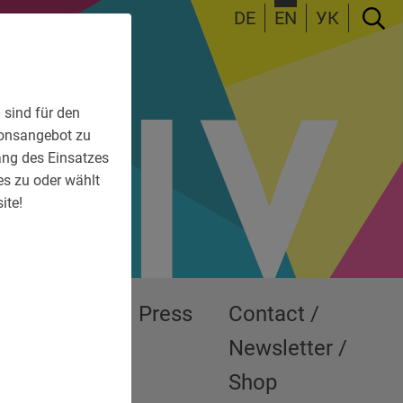
DE
EN
УК
 sind für den
tionsangebot zu
fang des Einsatzes
es zu oder wählt
ite!
Exhibitions
Press
Contact /
Newsletter /
Shop