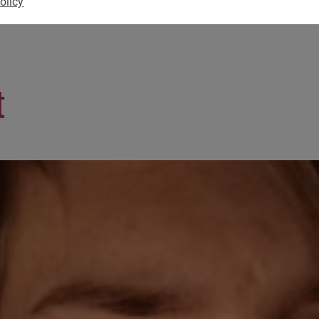
olicy
t