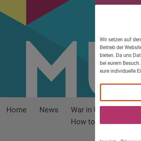
To main menu
To language menu
To search
To content
To service information
Wir setzen auf den
Betrieb der Websit
bieten. Da uns Dat
bei eurem Besuch.
eure individuelle 
Home
News
War in Ukraine –
How to help