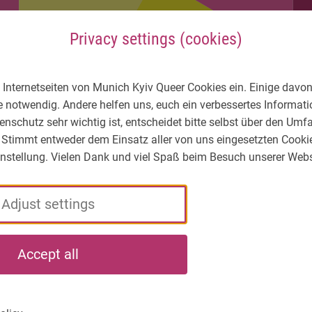
Privacy settings (cookies)
 Internetseiten von Munich Kyiv Queer Cookies ein. Einige davon
e notwendig. Andere helfen uns, euch ein verbessertes Informa
enschutz sehr wichtig ist, entscheidet bitte selbst über den Um
 Stimmt entweder dem Einsatz aller von uns eingesetzten Cooki
Einstellung. Vielen Dank und viel Spaß beim Besuch unserer Webs
Adjust settings
LGBTIQ* – What's
Who
What
Accept all
the situation?
we
we
are
do