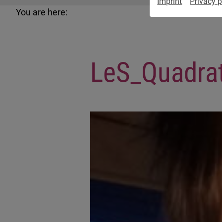
Imprint
Privacy p
You are here:
LeS_Quadra