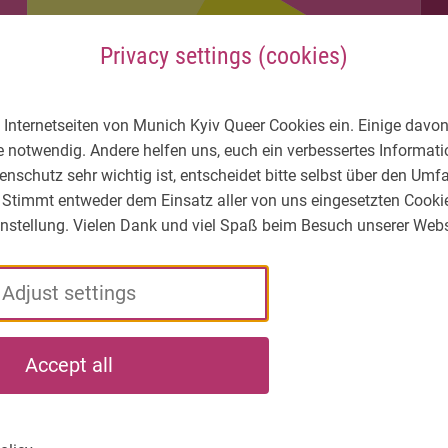
Privacy settings (cookies)
 Internetseiten von Munich Kyiv Queer Cookies ein. Einige davon
e notwendig. Andere helfen uns, euch ein verbessertes Informa
enschutz sehr wichtig ist, entscheidet bitte selbst über den Um
 Stimmt entweder dem Einsatz aller von uns eingesetzten Cooki
Einstellung. Vielen Dank und viel Spaß beim Besuch unserer Webs
Adjust settings
LGBTIQ* – What's
Who
What
Accept all
the situation?
we
we
are
do