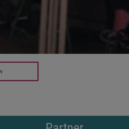
ew
Partner