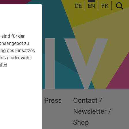
DE
EN
УК
 sind für den
tionsangebot zu
fang des Einsatzes
es zu oder wählt
ite!
Exhibitions
Press
Contact /
Newsletter /
Shop