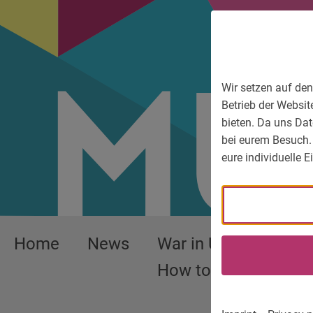
To main menu
To language menu
To search
To content
To service information
Wir setzen auf den
Betrieb der Websit
bieten. Da uns Dat
bei eurem Besuch.
eure individuelle 
Home
News
War in Ukraine –
How to help