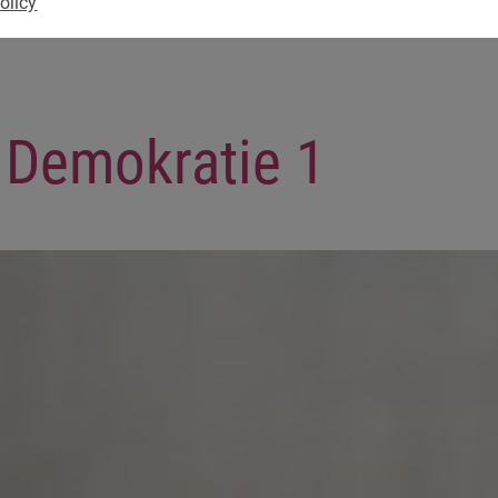
olicy
Demokratie 1