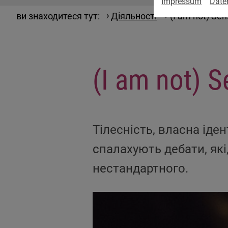
Impressum
Date
ви знаходитеся тут:
Діяльності
(I am not) Sen
(I am not) S
Тілесність, власна іде
спалахують дебати, які
нестандартного.