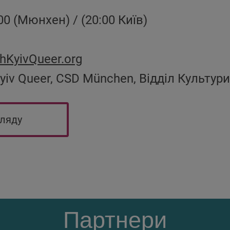
00 (Мюнхен) / (20:00 Київ)
KyivQueer.org
yiv Queer, CSD München, Відділ Культу
гляду
Партнери