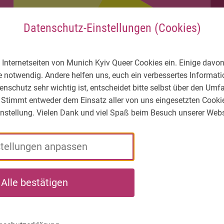
Datenschutz-Einstellungen (Cookies)
 Internetseiten von Munich Kyiv Queer Cookies ein. Einige davon
e notwendig. Andere helfen uns, euch ein verbessertes Informa
enschutz sehr wichtig ist, entscheidet bitte selbst über den Um
 Stimmt entweder dem Einsatz aller von uns eingesetzten Cooki
Einstellung. Vielen Dank und viel Spaß beim Besuch unserer Webs
stellungen anpassen
ЛГБТІК* -
Xто
Що ми
На
Alle bestätigen
Яка
ми
робимо
ви
ситуація?