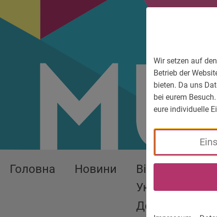
До головного меню
Zum Sprachmenü
Zur Suche
Перейти до вмісту
Zu den Service-Informationen
Wir setzen auf den
Betrieb der Websit
bieten. Da uns Dat
bei eurem Besuch.
eure individuelle 
Ein
Головна
Новини
Війна в
Україні -
Допомога