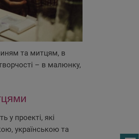
киням та митцям, в
 творчості – в малюнку,
тцями
ь у проекті, які
кою, українською та