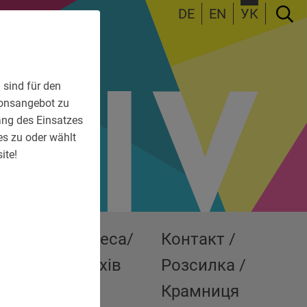
DE
EN
УК
 sind für den
tionsangebot zu
fang des Einsatzes
es zu oder wählt
ite!
ші
Преса/
Контакт /
ставки
Архів
Розсилка /
Крамниця