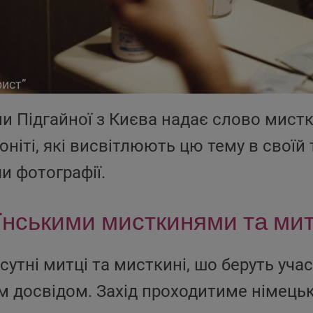
рист”
и Підгайної з Києва надає слово мист
’юніті, які висвітлюють цю тему в своїй
чи фотографії.
аїнськими мисткинями та ми
сутні митці та мисткині, шо беруть участ
їм досвідом. Захід проходитиме німець