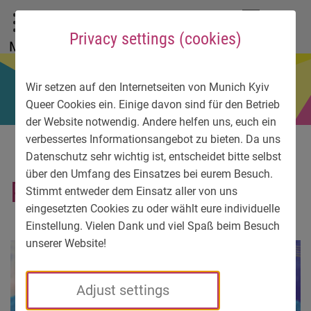
To main menu
To language menu
To search
To content
To service information
DE
EN
УК
Privacy settings (cookies)
Menu
Wir setzen auf den Internetseiten von Munich Kyiv
Queer Cookies ein. Einige davon sind für den Betrieb
der Website notwendig. Andere helfen uns, euch ein
verbessertes Informationsangebot zu bieten. Da uns
Datenschutz sehr wichtig ist, entscheidet bitte selbst
über den Umfang des Einsatzes bei eurem Besuch.
POSTER Choir
Stimmt entweder dem Einsatz aller von uns
eingesetzten Cookies zu oder wählt eure individuelle
Einstellung. Vielen Dank und viel Spaß beim Besuch
unserer Website!
Adjust settings