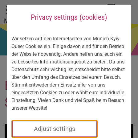
To main menu
To language menu
To search
To content
To service information
DE
EN
УК
Privacy settings (cookies)
Menu
Wir setzen auf den Internetseiten von Munich Kyiv
Queer Cookies ein. Einige davon sind für den Betrieb
der Website notwendig. Andere helfen uns, euch ein
verbessertes Informationsangebot zu bieten. Da uns
Datenschutz sehr wichtig ist, entscheidet bitte selbst
über den Umfang des Einsatzes bei eurem Besuch.
EMU-Logo-Schwarz-by-
Stimmt entweder dem Einsatz aller von uns
eingesetzten Cookies zu oder wählt eure individuelle
Stanislav-Mishchenko
Einstellung. Vielen Dank und viel Spaß beim Besuch
unserer Website!
Adjust settings