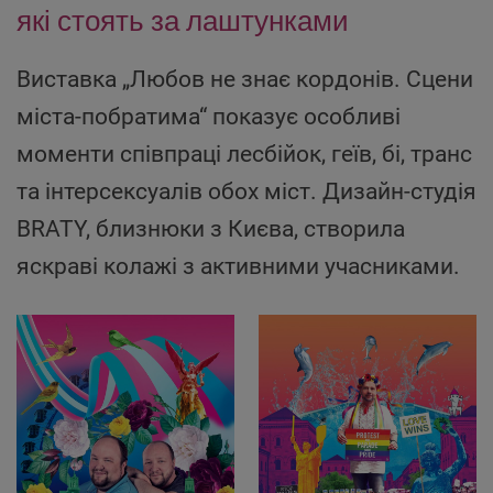
які стоять за лаштунками
Виставка „Любов не знає кордонів. Сцени
міста-побратима“ показує особливі
моменти співпраці лесбійок, геїв, бі, транс
та інтерсексуалів обох міст. Дизайн-студія
BRATY, близнюки з Києва, створила
яскраві колажi з активними учасниками.