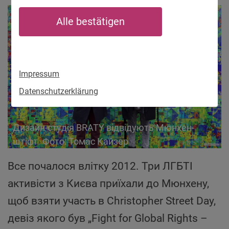
Alle bestätigen
Impressum
Datenschutzerklärung
Дизайн-студія BRATY відвідують Мюнхен-
штіфт. Фото: Томас Кайзер
Все почалося влітку 2012. Три ЛГБТІ
активісти з Києва приїхали до Мюнхену,
щоб взяти участь в Christopher Street Day,
девіз якого був „Fight for Global Rights –