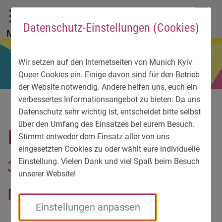
До головного меню
Zum Sprachmenü
Zur Suche
Перейти до вмісту
Zu den Service-Informationen
DE
EN
УК
Datenschutz-Einstellungen (Cookies)
Menü
Wir setzen auf den Internetseiten von Munich Kyiv
Queer Cookies ein. Einige davon sind für den Betrieb
der Website notwendig. Andere helfen uns, euch ein
verbessertes Informationsangebot zu bieten. Da uns
Datenschutz sehr wichtig ist, entscheidet bitte selbst
über den Umfang des Einsatzes bei eurem Besuch.
Виставка “Любов не
Stimmt entweder dem Einsatz aller von uns
eingesetzten Cookies zu oder wählt eure individuelle
знає кордонів. Сцени
Einstellung. Vielen Dank und viel Spaß beim Besuch
unserer Website!
міста-побратима
Einstellungen anpassen