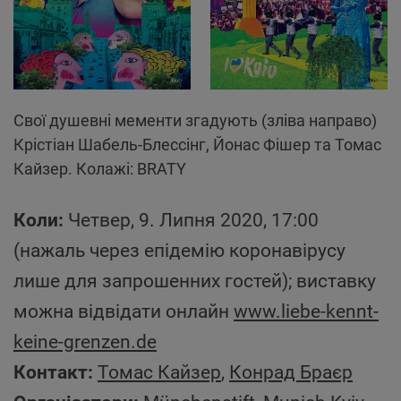
Свої душевні мементи згадують (зліва направо)
Крістіан Шабель-Блессінг, Йонас Фішер та Томас
Кайзер. Колажі: BRATY
Коли:
Четвер, 9. Липня 2020, 17:00
(нажаль через епідемію коронавірусу
лише для запрошенних гостей); виставку
можна відвідати онлайн
www.liebe-kennt-
keine-grenzen.de
Контакт:
Томас Кайзер
,
Конрад Браєр