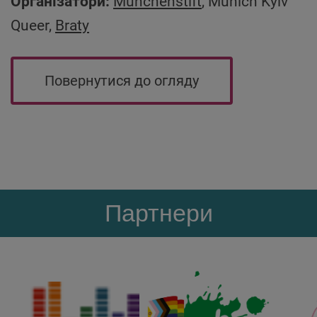
Організатори:
Münchenstift
, Munich Kyiv
Queer,
Braty
Повернутися до огляду
Партнери