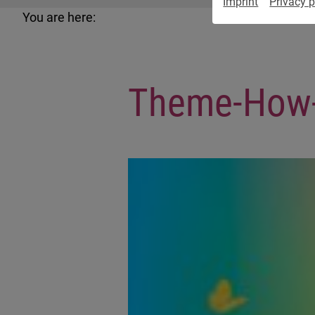
Imprint
Privacy p
You are here:
Theme-How-i