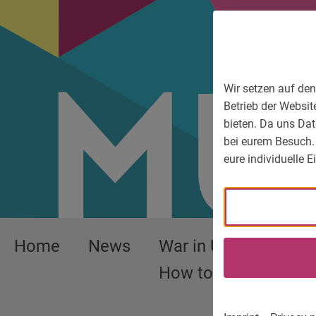
To main menu
To language menu
To search
To content
To service information
Wir setzen auf den
Betrieb der Websit
bieten. Da uns Dat
bei eurem Besuch.
eure individuelle 
Home
News
War in Ukraine –
How to help