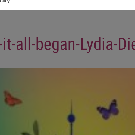
olicy
t-all-began-Lydia-Die