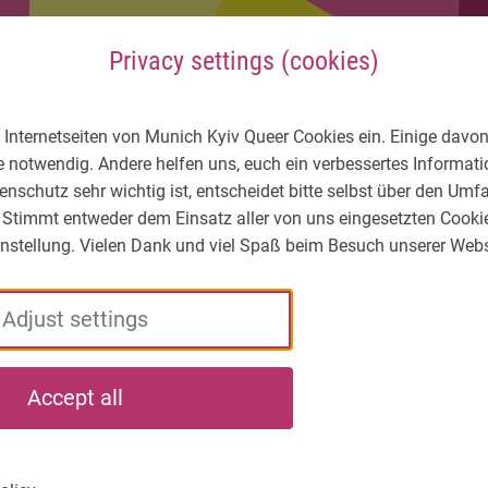
Privacy settings (cookies)
 Internetseiten von Munich Kyiv Queer Cookies ein. Einige davon
e notwendig. Andere helfen uns, euch ein verbessertes Informa
enschutz sehr wichtig ist, entscheidet bitte selbst über den Um
 Stimmt entweder dem Einsatz aller von uns eingesetzten Cooki
Einstellung. Vielen Dank und viel Spaß beim Besuch unserer Webs
Adjust settings
LGBTIQ* – What's
Who
What
Accept all
the situation?
we
we
are
do