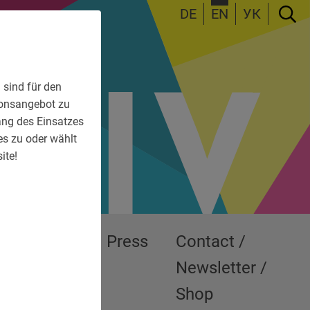
DE
EN
УК
 sind für den
tionsangebot zu
fang des Einsatzes
es zu oder wählt
ite!
Exhibitions
Press
Contact /
Newsletter /
Shop