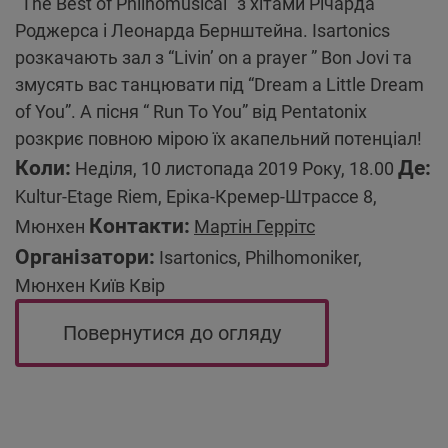
“The Best of Philhomusical” з хітами Річарда
Роджерса і Леонарда Бернштейна. Isartonics
розкачають зал з “Livin’ on a prayer ” Bon Jovi та
змусять вас танцювати під “Dream a Little Dream
of You”. А пісня “ Run To You” від Pentatonix
розкриє повною мірою їх акапельний потенціал!
Коли:
Де:
Неділя, 10 листопада 2019 Року, 18.00
Kultur-Etage Riem, Еріка-Кремер-Штрассе 8,
Контакти:
Мюнхен
Мартін Геррітс
Організатори:
Isartonics, Philhomoniker,
Мюнхен Київ Квір
Повернутися до огляду