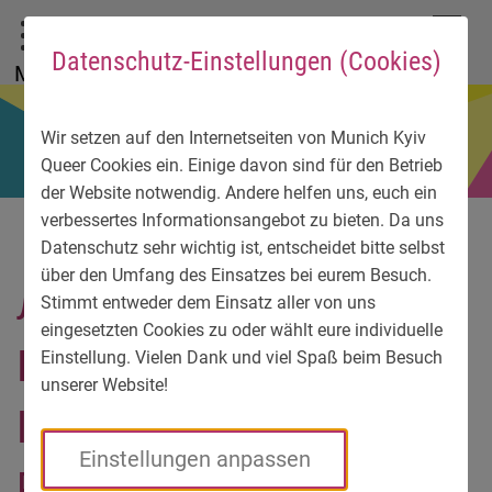
До головного меню
Zum Sprachmenü
Zur Suche
Перейти до вмісту
Zu den Service-Informationen
DE
EN
УК
Datenschutz-Einstellungen (Cookies)
Menü
Wir setzen auf den Internetseiten von Munich Kyiv
Queer Cookies ein. Einige davon sind für den Betrieb
der Website notwendig. Andere helfen uns, euch ein
verbessertes Informationsangebot zu bieten. Da uns
Datenschutz sehr wichtig ist, entscheidet bitte selbst
über den Umfang des Einsatzes bei eurem Besuch.
Листопад 2019 –
Stimmt entweder dem Einsatz aller von uns
eingesetzten Cookies zu oder wählt eure individuelle
Благодійний концерт
Einstellung. Vielen Dank und viel Spaß beim Besuch
unserer Website!
Isartonics та
Einstellungen anpassen
Philhomoniker