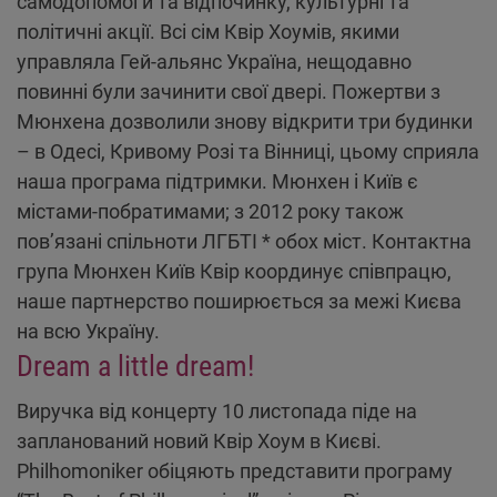
самодопомоги та відпочинку, культурні та
політичні акції. Всі сім Квір Хоумів, якими
управляла Гей-альянс Україна, нещодавно
повинні були зачинити свої двері. Пожертви з
Мюнхена дозволили знову відкрити три будинки
– в Одесі, Кривому Розі та Вінниці, цьому сприяла
наша програма підтримки. Мюнхен і Київ є
містами-побратимами; з 2012 року також
пов’язані спільноти ЛГБТІ * обох міст. Контактна
група Мюнхен Київ Квір координує співпрацю,
наше партнерство поширюється за межі Києва
на всю Україну.
Dream a little dream!
Виручка від концерту 10 листопада піде на
запланований новий Квір Хоум в Києві.
Philhomoniker обіцяють представити програму