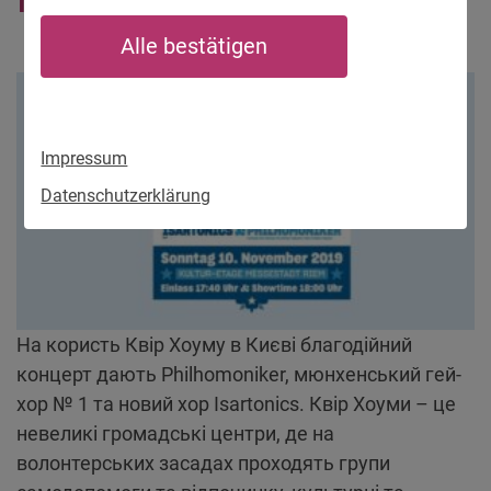
Alle bestätigen
Impressum
Datenschutzerklärung
На користь Квір Хоуму в Києві благодійний
концерт дають Philhomoniker, мюнхенський гей-
хор № 1 та новий хор Isartonics. Квір Хоуми – це
невеликі громадські центри, де на
волонтерських засадах проходять групи