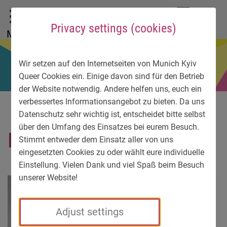
To main menu
To language menu
To search
To content
To service information
DE
EN
УК
Privacy settings (cookies)
Menu
Wir setzen auf den Internetseiten von Munich Kyiv
Queer Cookies ein. Einige davon sind für den Betrieb
der Website notwendig. Andere helfen uns, euch ein
verbessertes Informationsangebot zu bieten. Da uns
Datenschutz sehr wichtig ist, entscheidet bitte selbst
über den Umfang des Einsatzes bei eurem Besuch.
IMG-20190912-WA0019
Stimmt entweder dem Einsatz aller von uns
eingesetzten Cookies zu oder wählt eure individuelle
Einstellung. Vielen Dank und viel Spaß beim Besuch
unserer Website!
Adjust settings