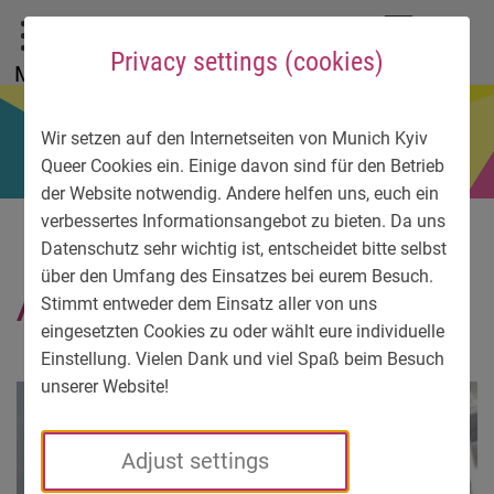
To main menu
To language menu
To search
To content
To service information
DE
EN
УК
Privacy settings (cookies)
Menu
Wir setzen auf den Internetseiten von Munich Kyiv
Queer Cookies ein. Einige davon sind für den Betrieb
der Website notwendig. Andere helfen uns, euch ein
verbessertes Informationsangebot zu bieten. Da uns
Datenschutz sehr wichtig ist, entscheidet bitte selbst
über den Umfang des Einsatzes bei eurem Besuch.
Александра4
Stimmt entweder dem Einsatz aller von uns
eingesetzten Cookies zu oder wählt eure individuelle
Einstellung. Vielen Dank und viel Spaß beim Besuch
unserer Website!
Adjust settings