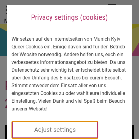
To main menu
To language menu
To search
To content
To service information
DE
EN
УК
Privacy settings (cookies)
Menu
Wir setzen auf den Internetseiten von Munich Kyiv
Queer Cookies ein. Einige davon sind für den Betrieb
der Website notwendig. Andere helfen uns, euch ein
verbessertes Informationsangebot zu bieten. Da uns
Datenschutz sehr wichtig ist, entscheidet bitte selbst
über den Umfang des Einsatzes bei eurem Besuch.
Photogram-
Stimmt entweder dem Einsatz aller von uns
eingesetzten Cookies zu oder wählt eure individuelle
20130525123052
Einstellung. Vielen Dank und viel Spaß beim Besuch
unserer Website!
Adjust settings