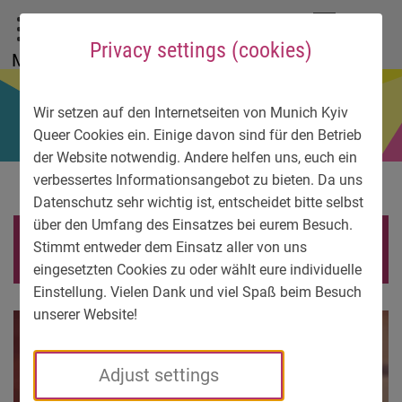
To main menu
To language menu
To search
To content
To service information
DE
EN
УК
Privacy settings (cookies)
Menu
Wir setzen auf den Internetseiten von Munich Kyiv
Queer Cookies ein. Einige davon sind für den Betrieb
der Website notwendig. Andere helfen uns, euch ein
verbessertes Informationsangebot zu bieten. Da uns
Datenschutz sehr wichtig ist, entscheidet bitte selbst
über den Umfang des Einsatzes bei eurem Besuch.
Katja
Stimmt entweder dem Einsatz aller von uns
eingesetzten Cookies zu oder wählt eure individuelle
Einstellung. Vielen Dank und viel Spaß beim Besuch
unserer Website!
Adjust settings