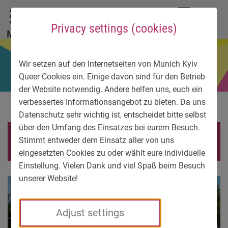
To main menu
To language menu
To search
To content
To service information
DE
EN
УК
Privacy settings (cookies)
Menu
Wir setzen auf den Internetseiten von Munich Kyiv
Queer Cookies ein. Einige davon sind für den Betrieb
der Website notwendig. Andere helfen uns, euch ein
verbessertes Informationsangebot zu bieten. Da uns
Datenschutz sehr wichtig ist, entscheidet bitte selbst
über den Umfang des Einsatzes bei eurem Besuch.
ZPPride-2020-1024×578
Stimmt entweder dem Einsatz aller von uns
eingesetzten Cookies zu oder wählt eure individuelle
Einstellung. Vielen Dank und viel Spaß beim Besuch
unserer Website!
Adjust settings