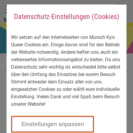
До головного меню
Zum Sprachmenü
Zur Suche
Перейти до вмісту
Zu den Service-Informationen
DE
EN
УК
Datenschutz-Einstellungen (Cookies)
Menü
Wir setzen auf den Internetseiten von Munich Kyiv
Queer Cookies ein. Einige davon sind für den Betrieb
der Website notwendig. Andere helfen uns, euch ein
verbessertes Informationsangebot zu bieten. Da uns
Datenschutz sehr wichtig ist, entscheidet bitte selbst
über den Umfang des Einsatzes bei eurem Besuch.
Stimmt entweder dem Einsatz aller von uns
eingesetzten Cookies zu oder wählt eure individuelle
Einstellung. Vielen Dank und viel Spaß beim Besuch
unserer Website!
Einstellungen anpassen