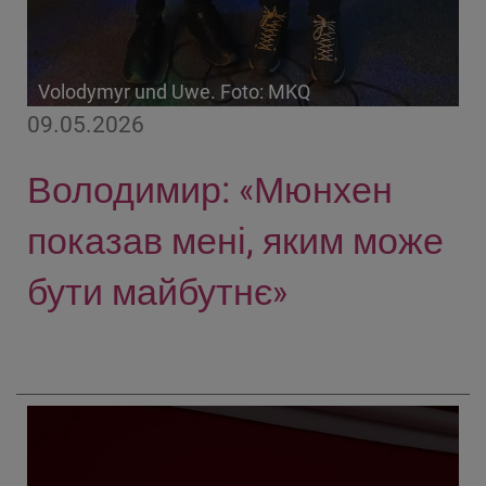
Volodymyr und Uwe. Foto: MKQ
09.05.2026
Володимир: «Мюнхен
показав мені, яким може
бути майбутнє»