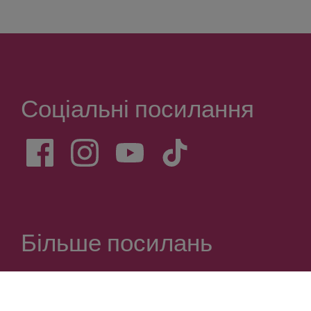
Більше посилань
ЗАХИСТ ПЕРСОНАЛЬНИХ ДАНИХ
ВИХІДНІ ДАНІ
Пожертви
Карта сайту
Заява про доступність
© Група контактів Munich Kyiv Queer 2026