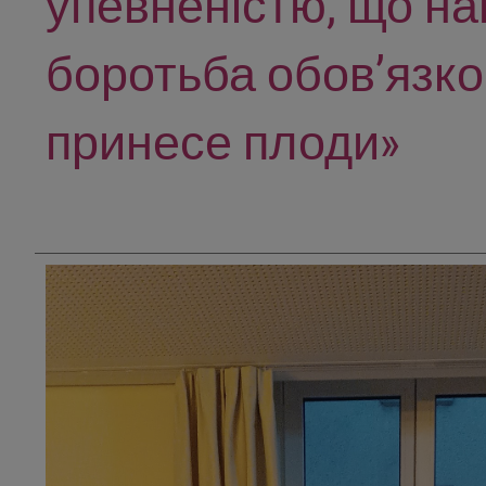
упевненістю, що н
боротьба обов’язк
принесе плоди»