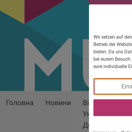
До головного меню
Zum Sprachmenü
Zur Suche
Перейти до вмісту
Zu den Service-Informationen
Wir setzen auf den
Betrieb der Websit
bieten. Da uns Dat
bei eurem Besuch.
eure individuelle 
Ein
Головна
Новини
Війна в
Україні -
Допомога