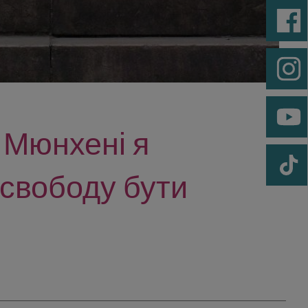
 Мюнхені я
 свободу бути