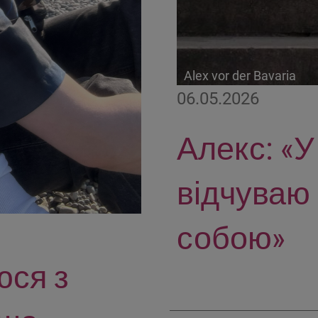
Alex vor der Bavaria
06.05.2026
Алекс: «У
відчуваю
собою»
юся з