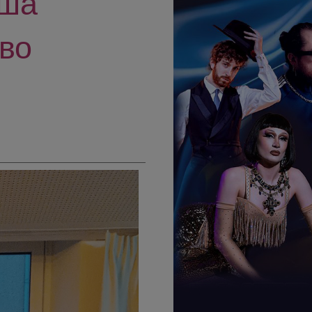
аша
ово