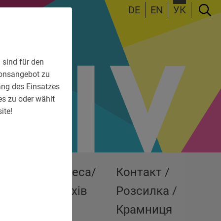
DE
EN
УК
 sind für den
tionsangebot zu
fang des Einsatzes
es zu oder wählt
ite!
ші
Преса/
Контакт /
ставки
Архів
Розсилка /
Крамниця