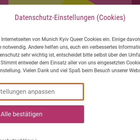
Datenschutz-Einstellungen (Cookies)
 Internetseiten von Munich Kyiv Queer Cookies ein. Einige davon
e notwendig. Andere helfen uns, euch ein verbessertes Informa
enschutz sehr wichtig ist, entscheidet bitte selbst über den Um
 Stimmt entweder dem Einsatz aller von uns eingesetzten Cooki
Einstellung. Vielen Dank und viel Spaß beim Besuch unserer Webs
stellungen anpassen
ЛГБТІК* -
Xто
Що ми
На
Alle bestätigen
Яка
ми
робимо
ви
ситуація?