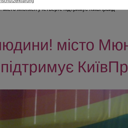
nschutzerklärung
! місто Мюнхен учетверте підтримує КиївПрайд
людини! місто Мю
 підтримує КиївП