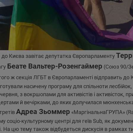
Терр
ля до Києва завітає депутатка Європарламенту
Беате Вальтер-Розенгаймер
агу
(Союз 90/Зе
того ж секція ЛГБТ в Європарламенті відправить до К
готували насичену програму для спільноти лесбійок, г
червня, з вокршопами для активістів і активісток, п
цертами й вечірками, до яких долучилася мюнхенська
Адреа Зьоммер
ртретів
«МаргінальнаГРУПА» (Ra
 соціо-культурному центрі для геїв Sub
,
як документ
і. На цю тему також відбудеться дискусія в рамках 