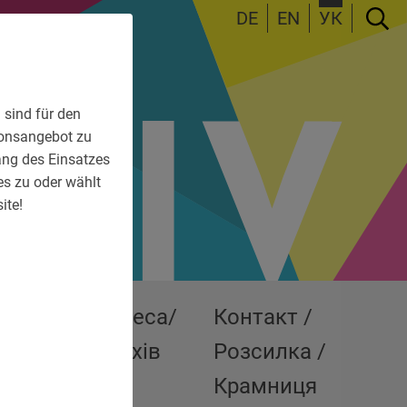
DE
EN
УК
 sind für den
tionsangebot zu
fang des Einsatzes
es zu oder wählt
ite!
ші
Преса/
Контакт /
ставки
Архів
Розсилка /
Крамниця