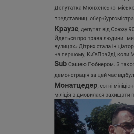
Депутатка Мюнхенської місько
представниці обер-бургоміст
Краузе
, депутат від Союзу 9
Йдеться про права людини і ми
вулицях» Дітрих стала ініціат
на першому, КиївПрайді, коли 
Sub
Сашею Гюбнером. З такого
демонстрація за цей час відбул
Монатцедер
, сотні міліц
міліція відмовилася захищати 