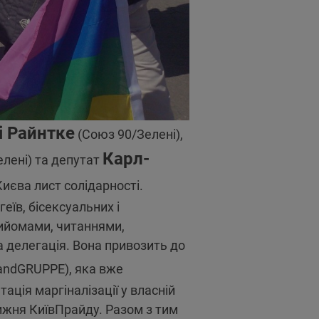
і Райнтке
(Союз 90/Зелені),
Карл-
лені) та депутат
иєва лист солідарності.
еїв, бісексуальних і
рийомами, читаннями,
 делегація. Вона привозить до
ndGRUPPE), яка вже
ація маргіналізації у власній
тижня КиївПрайду. Разом з тим