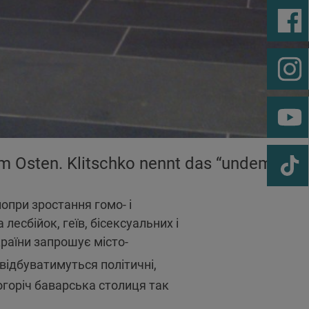
im Osten. Klitschko nennt das “undemokrat
попри зростання гомо- і
лесбійок, геїв, бісексуальних і
країни запрошує місто-
відбуватимуться політичні,
огоріч баварська столиця так