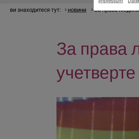
Impressum
Date
ви знаходитеся тут:
новини
За права людини
За права 
учетверте