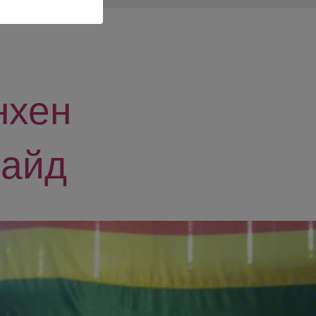
нхен
райд