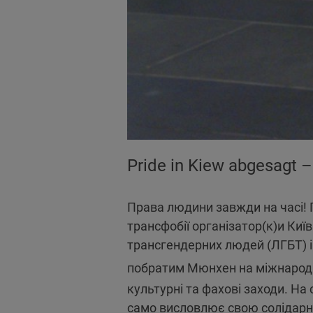
Pride in Kiew abgesagt –
Права людини завжди на часі! П
трансфобії організатор(к)и Київ
трансгендерних людей (ЛГБТ) і 
побратим Мюнхен на міжнарод
культурні та фахові заходи. На
само висловлює свою солідарн