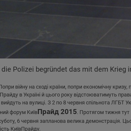
 die Polizei begründet das mit dem Krieg 
опри війну на сході країни, попри економічну кризу, 
Прайду в Україні й цього року відстоюватимуть права 
вийдуть на вулиці. З 2 по 8 червня спільнота ЛГБТ У
Прайд 2015
ний форум Київ
. Протягом тижня тут 
 суботу, 6 червня запланова велика демонстрація. Ць
ість КиївПрайду.