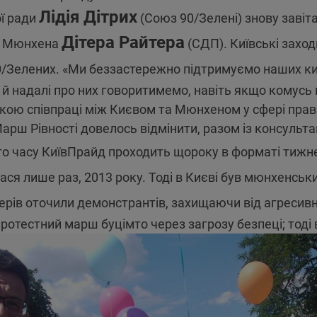
Лідія Дітрих
ї ради
(Союз 90/Зелені) знову завіта
Дітера Райтера
ра Мюнхена
(СДП). Київські захо
0/Зелених. «Ми беззастережно підтримуємо наших киї
 й надалі про них говоритимемо, навіть якщо комусь 
оркою співпраці між Києвом та Мюнхеном у сфері прав
Марш Рівності довелось відмінити, разом із консульт
 часу КиївПрайд проходить щороку в форматі тижнево
ася лише раз, 2013 року. Тоді в Києві був мюнхенськ
іонерів оточили демонстрантів, захищаючи від агресив
протестний марш буцімто через загрозу безпеці; тод