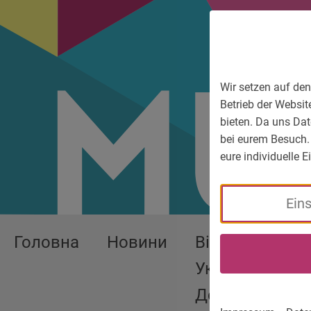
До головного меню
Zum Sprachmenü
Zur Suche
Перейти до вмісту
Zu den Service-Informationen
Wir setzen auf den
Betrieb der Websit
bieten. Da uns Dat
bei eurem Besuch.
eure individuelle 
Ein
Головна
Новини
Війна в
Україні -
Допомога