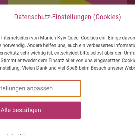
Datenschutz-Einstellungen (Cookies)
 Internetseiten von Munich Kyiv Queer Cookies ein. Einige davon
e notwendig. Andere helfen uns, euch ein verbessertes Informa
enschutz sehr wichtig ist, entscheidet bitte selbst über den Um
 Stimmt entweder dem Einsatz aller von uns eingesetzten Cooki
Einstellung. Vielen Dank und viel Spaß beim Besuch unserer Webs
stellungen anpassen
ЛГБТІК* -
Xто
Що ми
На
Alle bestätigen
Яка
ми
робимо
ви
ситуація?