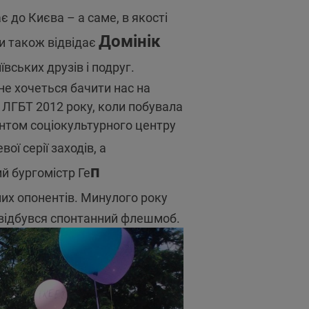
є до Києва – а саме, в якості
Домінік
ди також відвідає
вських друзів і подруг.
не хочеться бачити нас на
 ЛГБТ 2012 року, коли побувала
антом соціокультурного центру
ї серії заходів, а
п
ий бургомістр Ге
них опонентів. Минулого року
і відбувся спонтанний флешмоб.