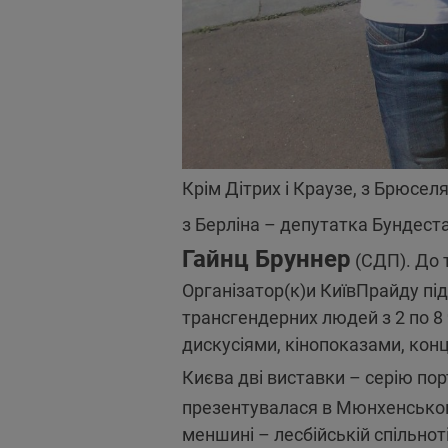
Крім Дітрих і Краузе, з Брюсе
з Берліна – депутатка Бундест
Гайнц Бруннер
(СДП). До 
Організатор(к)и КиївПрайду під
трансгендерних людей з 2 по 8 
дискусіями, кінопоказами, кон
Києва дві виставки – серію по
презентувалася в Мюнхенському
меншині – лесбійській спільнот