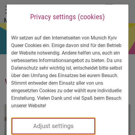
To main menu
To language menu
To search
To content
To service information
DE
EN
УК
Privacy settings (cookies)
Menu
Wir setzen auf den Internetseiten von Munich Kyiv
Queer Cookies ein. Einige davon sind für den Betrieb
der Website notwendig. Andere helfen uns, euch ein
verbessertes Informationsangebot zu bieten. Da uns
Datenschutz sehr wichtig ist, entscheidet bitte selbst
über den Umfang des Einsatzes bei eurem Besuch.
Valentina Samus
Stimmt entweder dem Einsatz aller von uns
eingesetzten Cookies zu oder wählt eure individuelle
Einstellung. Vielen Dank und viel Spaß beim Besuch
unserer Website!
Adjust settings