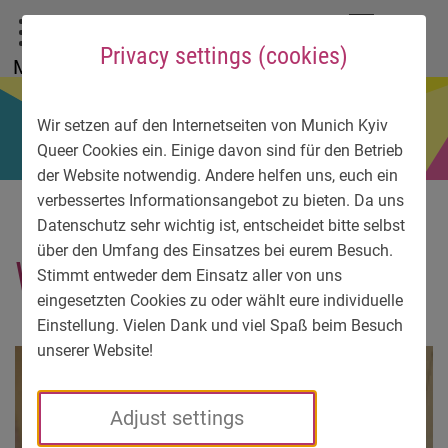
To main menu
To language menu
To search
To content
To service information
DE
EN
УК
Privacy settings (cookies)
Menu
Wir setzen auf den Internetseiten von Munich Kyiv
Queer Cookies ein. Einige davon sind für den Betrieb
der Website notwendig. Andere helfen uns, euch ein
verbessertes Informationsangebot zu bieten. Da uns
Datenschutz sehr wichtig ist, entscheidet bitte selbst
über den Umfang des Einsatzes bei eurem Besuch.
Workshop im Liegen
Stimmt entweder dem Einsatz aller von uns
eingesetzten Cookies zu oder wählt eure individuelle
Einstellung. Vielen Dank und viel Spaß beim Besuch
unserer Website!
Adjust settings