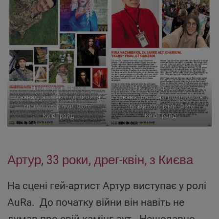
Ніка i Артур, двоє з
Ніка i Артур, двоє з
дванадцяти, які поділилися
дванадцяти, які поділилися
своїми історіями. Фото:
своїми історіями. Фото:
КиївПрайд
КиївПрайд
Артур, 33 роки, дрег-квін, з Києва
На сцені гей-артист Артур виступає у ролі
AuRa. До початку війни він навіть не
думав про свій камінг-аут. Нещодавно