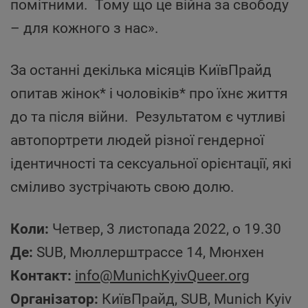
помітними. Тому що це війна за свободу
– для кожного з нас».
За останні декілька місяців КиївПрайд
опитав жінок* і чоловіків* про їхнє життя
до та після війни. Результатом є чутливі
автопортрети людей різної гендерної
ідентичності та сексуальної орієнтації, які
сміливо зустрічають свою долю.
Коли:
Четвер, 3 листопада 2022, о 19.30
Де:
SUB, Мюллерштрассе 14, Мюнхен
Контакт:
info@MunichKyivQueer.org
Організатор:
КиївПрайд, SUB, Munich Kyiv