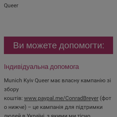
Queer
Ви можете допомогти:
Індивідуальна допомога
Munich Kyiv Queer має власну кампанію зі
збору
коштів:
www.paypal.me/ConradBreyer
(фот
о нижче) – це кампанія для підтримки
людей в Україні, з якими ми тісно