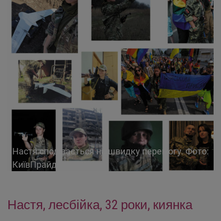
Настя сподівається на швидку перемогу. Фото:
КиївПрайд
Настя, лесбійка, 32 роки, киянка