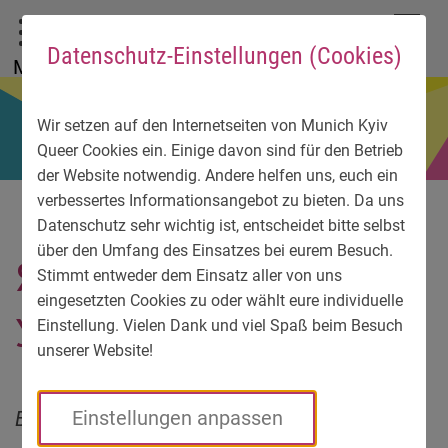
До головного меню
Zum Sprachmenü
Zur Suche
Перейти до вмісту
Zu den Service-Informationen
DE
EN
УК
Datenschutz-Einstellungen (Cookies)
Menü
Wir setzen auf den Internetseiten von Munich Kyiv
Queer Cookies ein. Einige davon sind für den Betrieb
der Website notwendig. Andere helfen uns, euch ein
verbessertes Informationsangebot zu bieten. Da uns
Datenschutz sehr wichtig ist, entscheidet bitte selbst
über den Umfang des Einsatzes bei eurem Besuch.
Я в Україні. Я поза
Stimmt entweder dem Einsatz aller von uns
eingesetzten Cookies zu oder wählt eure individuelle
Україною
Einstellung. Vielen Dank und viel Spaß beim Besuch
unserer Website!
Виставка розповідає про долі квір-людей
Einstellungen anpassen