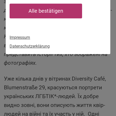
з України під час війни. З 3 листопада
дванадцять фотоколажів висітимуть у гей-
Alle bestätigen
квір-центрі SUB, Müllerstraße 14,
куратором витсавки є наш партнер
КиївПрайд. На відкритті Ленні Емсон,
Impressum
виконавчий директор організації,
Datenschutzerklärung
представить історії тих, хто зображені на
фотографіях.
Уже кілька днів у вітринах Diversity Café,
Blumenstraße 29, красуються портрети
українських ЛГБТІК*-людей. Їх добре
видно зовні, вони описують життя квір-
людей на війні та їх участь у ній. Одні