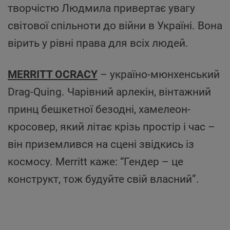
творчістю Людмила привертає увагу
світової спільноти до війни в Україні. Вона
вірить у рівні права для всіх людей.
MERRITT OCRACY
– україно-мюнхенський
Drag-Quing. Чарівний арлекін, вінтажний
принц бешкетної безодні, хамелеон-
кросовер, який літає крізь простір і час –
він приземлився на сцені звідкись із
космосу. Merritt каже: “Гендер – це
конструкт, тож будуйте свій власний”.