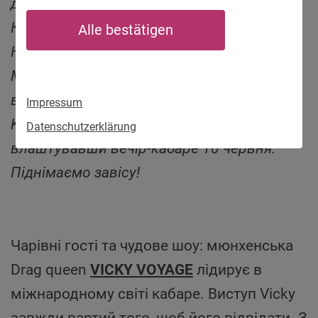
давнього партнерства між Мюнхеном та
Києвом, Drag-артисти з України та
Alle bestätigen
Німеччини вкотре об’єднали зусилля з
Munich Kyiv Queer, щоб зібрати кошти на
важливу роботу, яку проводить Munich
Impressum
Kyiv Queer для квір-жертв війни,
Datenschutzerklärung
влаштувавши вечір-кабаре 10 червня.
Піднімаємо завісу!
Чарівні гості та чудове шоу: мюнхенська
Drag queen
VICKY VOYAGE
лідирує в
міжнародному світі кабаре. Виступ Vicky
завжди вартий того, щоб його відвідати. З