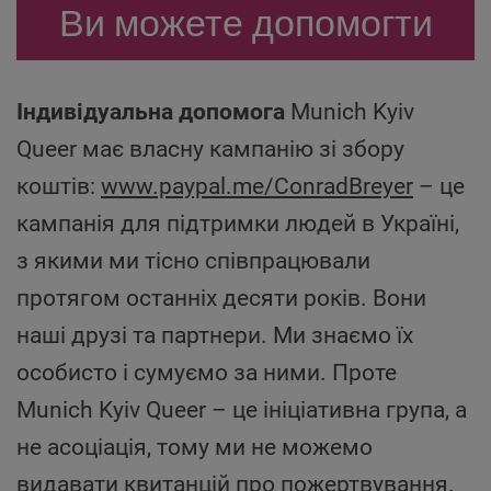
Ви можете допомогти
Індивідуальна допомога
Munich Kyiv
Queer має власну кампанію зі збору
коштів:
www.paypal.me/ConradBreyer
– це
кампанія для підтримки людей в Україні,
з якими ми тісно співпрацювали
протягом останніх десяти років. Вони
наші друзі та партнери. Ми знаємо їх
особисто і сумуємо за ними. Проте
Munich Kyiv Queer – це ініціативна група, а
не асоціація, тому ми не можемо
видавати квитанцій про пожертвування.