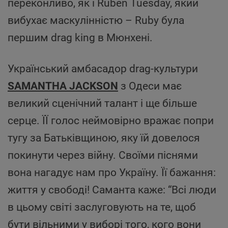
переконливо, як і Ruben Tuesday, який
вибухає маскулінністю – Ruby була
першим drag king в Мюнхені.
Український амбасадор drag-культури
SAMANTHA JACKSON
з Одеси має
великий сценічний талант і ще більше
серце. ЇЇ голос неймовірно вражає попри
тугу за Батьківщиною, яку їй довелося
покинути через війну. Своїми піснями
вона нагадує нам про Україну. Її бажання:
життя у свободі! Саманта каже: “Всі люди
в цьому світі заслуговують на те, щоб
бути вільними у виборі того, кого вони