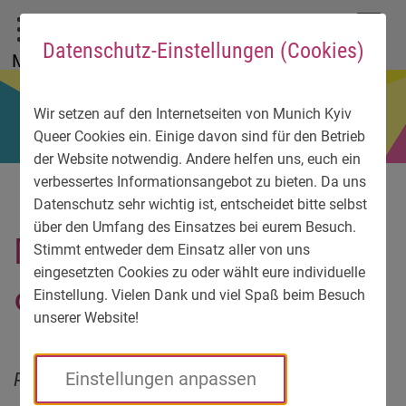
До головного меню
Zum Sprachmenü
Zur Suche
Перейти до вмісту
Zu den Service-Informationen
DE
EN
УК
Datenschutz-Einstellungen (Cookies)
Menü
Wir setzen auf den Internetseiten von Munich Kyiv
Queer Cookies ein. Einige davon sind für den Betrieb
der Website notwendig. Andere helfen uns, euch ein
verbessertes Informationsangebot zu bieten. Da uns
Datenschutz sehr wichtig ist, entscheidet bitte selbst
über den Umfang des Einsatzes bei eurem Besuch.
Мюнхенськo-Kиївська
Stimmt entweder dem Einsatz aller von uns
eingesetzten Cookies zu oder wählt eure individuelle
Феєрія
Einstellung. Vielen Dank und viel Spaß beim Besuch
unserer Website!
Рандеву заради доброї справи. У дусі
Einstellungen anpassen