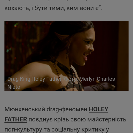
кохають, і бути тими, ким вони є”.
Drag King Holey Father. Фото: Merlyn Charles
Nieto
Мюнхенський drag-феномен
HOLEY
FATHER
поєднує крізь свою майстерність
поп-культуру та соціальну критику у