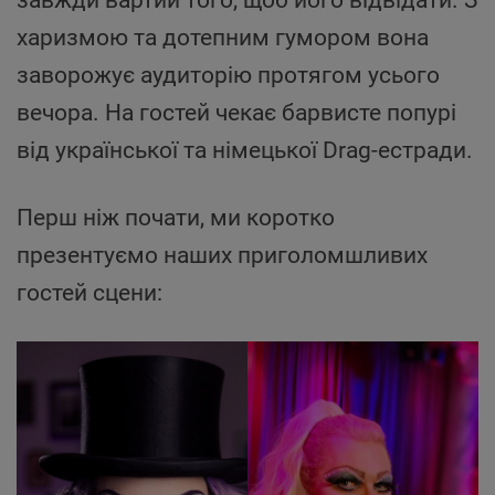
харизмою та дотепним гумором вона
заворожує аудиторію протягом усього
вечора. На гостей чекає барвисте попурі
від української та німецької Drag-естради.
Перш ніж почати, ми коротко
презентуємо наших приголомшливих
гостей сцени: