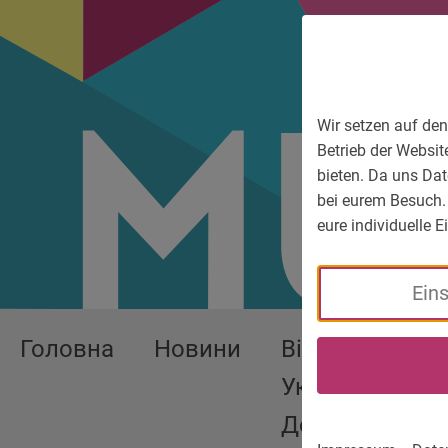
До головного меню
Zum Sprachmenü
Zur Suche
Перейти до вмісту
Zu den Service-Informationen
Wir setzen auf den
Betrieb der Websit
bieten. Da uns Dat
bei eurem Besuch.
eure individuelle 
Ein
Головна
Новини
Війна в
Україні -
Допомога