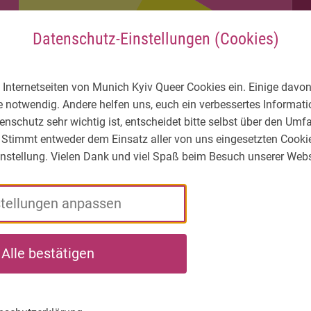
Datenschutz-Einstellungen (Cookies)
 Internetseiten von Munich Kyiv Queer Cookies ein. Einige davon
e notwendig. Andere helfen uns, euch ein verbessertes Informa
enschutz sehr wichtig ist, entscheidet bitte selbst über den Um
 Stimmt entweder dem Einsatz aller von uns eingesetzten Cooki
Einstellung. Vielen Dank und viel Spaß beim Besuch unserer Webs
stellungen anpassen
ЛГБТІК* -
Xто
Що ми
На
Alle bestätigen
Яка
ми
робимо
ви
ситуація?