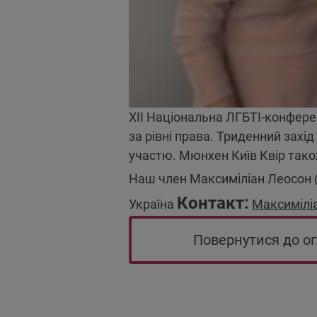
XII Національна ЛГБТІ-конферен
за рівні права. Триденний захі
участю. Мюнхен Київ Квір тако
Наш член Максиміліан Леосон (
Контакт:
Україна
Максимілі
Повернутися до о