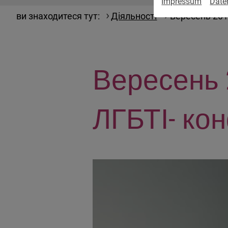
Impressum
Date
ви знаходитеся тут:
Діяльності
Вересень 201
Вересень 
ЛГБТІ- ко