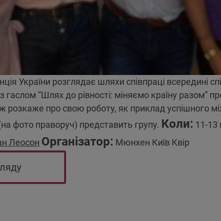
ція України розглядає шляхи співпраці всередині спі
д з гаслом “Шлях до рівності: міняємо країну разом” 
ж розкаже про свою роботу, як приклад успішного мі
Коли:
на фото праворуч) представить групу.
11-13 
Організатор:
ан Леосон
Мюнхен Київ Квір
гляду