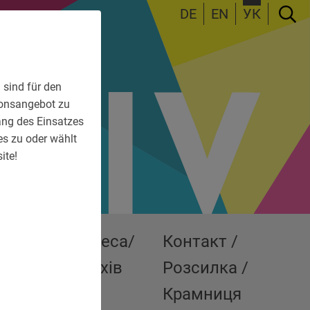
DE
EN
УК
 sind für den
tionsangebot zu
fang des Einsatzes
es zu oder wählt
ite!
ші
Преса/
Контакт /
ставки
Архів
Розсилка /
Крамниця