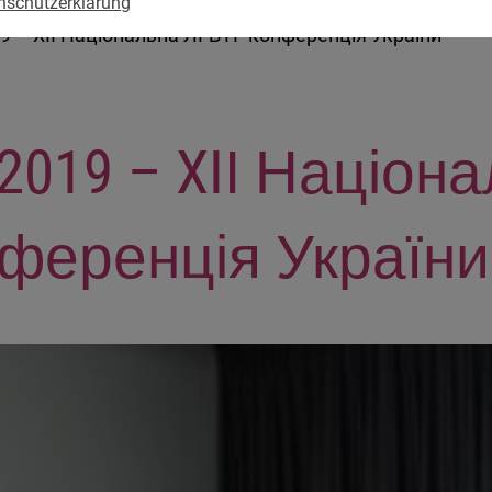
nschutzerklärung
9 – XIІ Національна ЛГБТІ- конференція України
2019 – XIІ Націон
нференція України