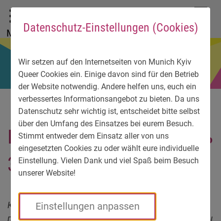
До головного меню
Zum Sprachmenü
Zur Suche
Перейти до вмісту
Zu den Service-Informationen
DE
EN
УК
Datenschutz-Einstellungen (Cookies)
Menü
Wir setzen auf den Internetseiten von Munich Kyiv
Queer Cookies ein. Einige davon sind für den Betrieb
der Website notwendig. Andere helfen uns, euch ein
verbessertes Informationsangebot zu bieten. Da uns
Datenschutz sehr wichtig ist, entscheidet bitte selbst
über den Umfang des Einsatzes bei eurem Besuch.
КиївПрайд 2019 – День
Stimmt entweder dem Einsatz aller von uns
eingesetzten Cookies zu oder wählt eure individuelle
3: Встреча с «ТЕРГО»
Einstellung. Vielen Dank und viel Spaß beim Besuch
unserer Website!
Каждый год на киевский прайд из города-
Einstellungen anpassen
побратима Мюнхена отправляется делегация. Мы