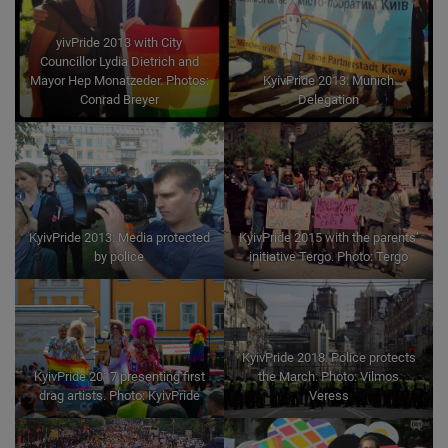
yivPride 2013 with City
Councillor Lydia Dietrich and
Mayor Hep Monatzeder. Photos:
KyivPride 2013: Munich
Conrad Breyer
Delegation
KyivPride 2013: Media protected
KyivPride 2015 with the parents’
by police
initiative Tergo. Photo: Tergo
KyivPride 2018: Police protects
KyivPride 2017 presenting first
the March. Photo: Vilmos
drag artists. Photo: KyivPride
Veress