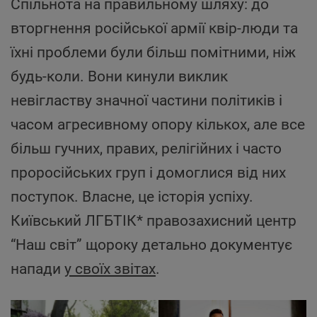
Спільнота на правильному шляху: до
вторгнення російської армії квір-люди та
їхні проблеми були більш помітними, ніж
будь-коли. Вони кинули виклик
невігластву значної частини політиків і
часом агресивному опору кількох, але все
більш гучних, правих, релігійних і часто
проросійських груп і домоглися від них
поступок. Власне, це історія успіху.
Київський ЛГБТІК* правозахисний центр
“Наш світ” щороку детально документує
напади
у своїх звітах
.