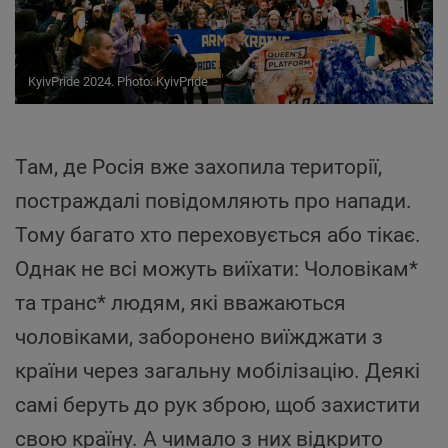
KyivPride 2024. Photo: KyivPride
Там, де Росія вже захопила території,
постраждалі повідомляють про напади.
Тому багато хто переховується або тікає.
Однак не всі можуть виїхати: Чоловікам*
та транс* людям, які вважаються
чоловіками, заборонено виїжджати з
країни через загальну мобілізацію. Деякі
самі беруть до рук зброю, щоб захистити
свою країну. А чимало з них відкрито