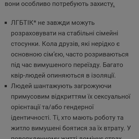
вони особливо потребують захисту
.
ЛГБТІК* не завжди можуть
розраховувати на стабільні сімейні
стосунки. Кола друзів, які нерідко є
основною сім’єю, часто розриваються
під час вимушеного переїзду. Багато
квір-людей опиняються в ізоляції.
Людей шантажують загрожуючи
примусовим відкриттям їх сексуальної
орієнтації та/або гендерної
ідентичності. Ті, хто мають роботу та
житло вимушені боятися за їх втрату. У
повсякденному житті домінує страх