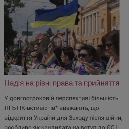
Надія на рівні права та прийняття
У довгостроковій перспективі більшість
ЛГБТІК-активістів* вважають, що
відкриття України для Заходу після війни,
особливо як кандидата на вступ до ЄС і,