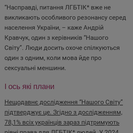
“Насправді, питання ЛГБТІК* вже не
викликають особливого резонансу серед
населення України, – каже Андрій
Кравчук, один з керівників “Нашого
Світу”. Люди досить охоче спілкуються
один з одним, коли мова йде про
сексуальні меншини.
І ось які плани
Нещодавнє дослідження “Нашого Світу”
підтверджує це. Згідно з дослідженням,
78,1% всіх українців зараз підтримують
рівні права для ЛГБТІК* людей
. У 2024