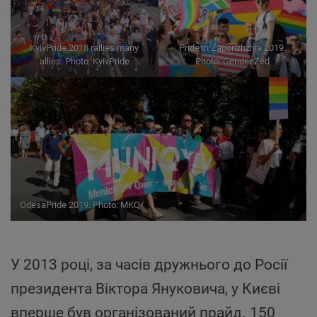
KyivPride 2018 rallies many
Pride in Zaporizhzhia 2019.
allies. Photo: KyivPride
Photo: Gender Zed
OdesaPride 2019. Photo: MKQ
У 2013 році, за часів дружнього до Росії
президента Віктора Януковича, у Києві
вперше був організований прайд. 150