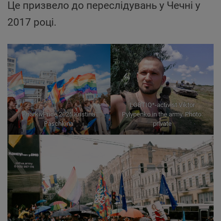
Це призвело до переслідувань у Чечні у
2017 році.
LGBTIQ*-activist Viktor
KharkivPride 2025 Kristina
Pylypenko in the army. Photo:
Paschkina
private