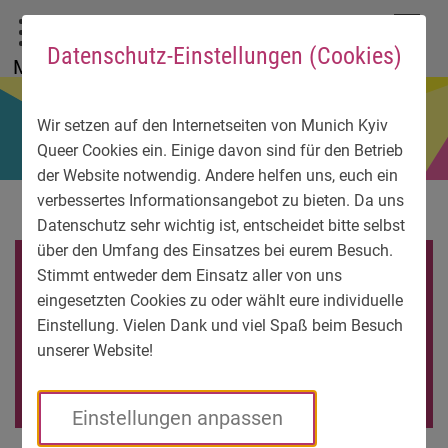
До головного меню
Zum Sprachmenü
Zur Suche
Перейти до вмісту
Zu den Service-Informationen
DE
EN
УК
Datenschutz-Einstellungen (Cookies)
Menü
Wir setzen auf den Internetseiten von Munich Kyiv
Queer Cookies ein. Einige davon sind für den Betrieb
der Website notwendig. Andere helfen uns, euch ein
verbessertes Informationsangebot zu bieten. Da uns
Datenschutz sehr wichtig ist, entscheidet bitte selbst
über den Umfang des Einsatzes bei eurem Besuch.
ЗАХИСТ
Stimmt entweder dem Einsatz aller von uns
eingesetzten Cookies zu oder wählt eure individuelle
ПЕРСОНАЛЬНИХ
Einstellung. Vielen Dank und viel Spaß beim Besuch
unserer Website!
ДАНИХ
Einstellungen anpassen